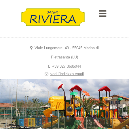
Viale Lungomare, 49 - 55045 Marina di
Pietrasanta (LU)
+39 327 3685044
vedi l'indirizzo email